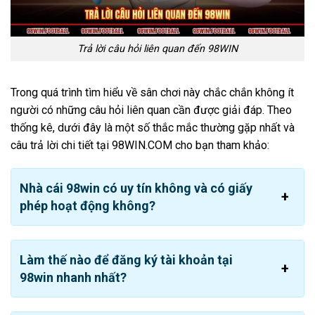
của hàng ngàn người dùng mỗi ngày.
Thông Tin Liên Hệ Trực Tiếp
Trả lời câu hỏi liên quan đến 98WIN
Cược thể thao 98WIN bùng nổ
Để đảm bảo tính kết nối và hỗ trợ người dùng một cách tốt
nhất, CEO Gia Cát Khổng Minh luôn duy trì các kênh liên lạc
Trong quá trình tìm hiểu về sân chơi này chắc chắn không ít
trực tiếp:
Sảnh game bắn cá
người có những câu hỏi liên quan cần được giải đáp. Theo
Cách tựa game bắn cá của
98WIN
phù hợp với tất cả
thống kê, dưới đây là một số thắc mắc thường gặp nhất và
Địa chỉ làm việc:
K556 Hoàng Diệu, Phường Bình Thuận,
thành viên bằng cách chơi khá đơn giản. Thành viên có
câu trả lời chi tiết tại 98WIN.COM cho bạn tham khảo:
Quận Hải Châu, Đà Nẵng. (Khu vực trung tâm sôi động
thể truy cập game, chọn phòng săn thưởng phù hợp để
của thành phố đáng sống, giúp ông luôn cập nhật được
cài đặt giá theo số lượng vốn đã có.
những xu hướng mới nhất).
Nhà cái 98win có uy tín không và có giấy
phép hoạt động không?
Số điện thoại:
0772.02.02.02
– Hotline hỗ trợ các vấn
Nhiệm vụ của bạn là ngắm bắn bất kỳ sinh vật nào xuất
đề chiến lược và hợp tác.
hiện trên màn hình và khi có đủ lực sát thương thì chúng
sẽ bị tiêu diệt.
Hơn 160 trò chơi nổi tiếng như Bắn cá rồng
Email:
gckhongminh98win@gmail.com
– Kênh tiếp
Làm thế nào để đăng ký tài khoản tại
thần, Tây du hàng ma hay Bombing fishing thì nơi đây mở
nhận góp ý và xây dựng hệ thống.
98win nhanh nhất?
ra cơ hội ăn tiền mới cho mỗi người tham gia. Đồng thời,
sảnh game không chỉ giúp bạn giải trí mà còn cho phép
Lời kết:
Dưới sự chèo lái của CEO Gia Cát Khổng Minh,
11-