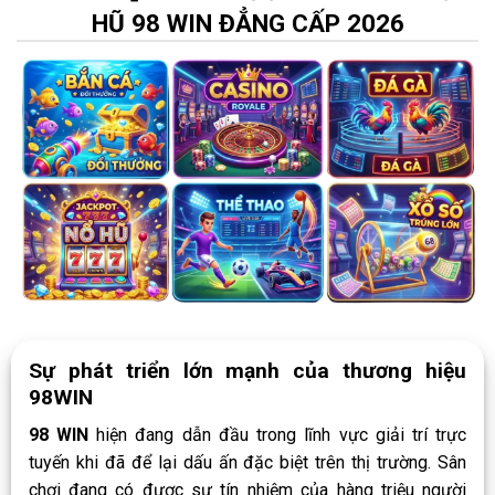
HŨ 98 WIN ĐẲNG CẤP 2026
Sự phát triển lớn mạnh của thương hiệu
98WIN
98 WIN
hiện đang dẫn đầu trong lĩnh vực giải trí trực
tuyến khi đã để lại dấu ấn đặc biệt trên thị trường. Sân
chơi đang có được sự tín nhiệm của hàng triệu người