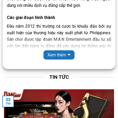
dùng với nhiều dịch vụ đẳng cấp thế giới.
Các giai đoạn hình thành
Đầu năm 2012 thị trường cá cược bị khuấy đảo bởi sự
xuất hiện của thương hiệu này xuất phát từ Philippines.
Sân chơi được tập đoàn M.A.N Entertainment đầu tư số
vốn lớn đến hàng tỷ đồng để xây dựng hệ thống giải trí
chuyên nghiệp. Cho đến năm 2015 thì thương hiệu này đã
Xem thêm
là phủ sóng hoạt động khắp khu vực châu Á và tiếp tục
phát triển ra nhiều châu lục khác.
TIN TỨC
Tại Việt Nam,
thương hiệu 98WIN
đã có mặt từ năm
2018 mang đến nhiều trải nghiệm đa dạng cho khách
hàng. Sân chơi tiếp tục phát triển đến năm 2020 chính
thức có mặt tại hơn 50 quốc gia trên toàn thế giới.
03
Th5
Tính pháp lý của 98 WIN