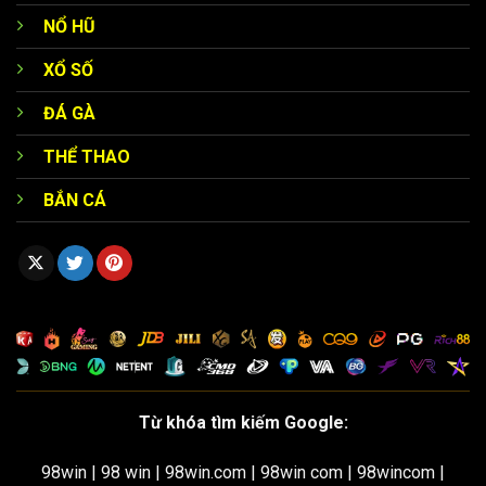
Khuyến mãi hấp dẫn mà 98WIN cung cấp
NỔ HŨ
XỔ SỐ
Đánh giá chân thực về 98WIN từ hội viên
ĐÁ GÀ
Để có cái nhìn rõ nét nhất về thương hiệu này thì hãy nhìn
vào những nhận xét từ người chơi đi trước. Theo ghi nhận
THỂ THAO
nền tảng này có một số ưu điểm nổi bật được đánh giá
BẮN CÁ
cao sau đây:
Trả thưởng công bằng:
98WIN nhà cái
luôn đảm
bảo mọi phần thắng được thanh toán chính xác, đúng
thời gian như cam kết. Việc hệ thống chi trả nhanh
chóng sẽ giúp hội viên cảm thấy an tâm hơn mỗi lần
tham gia.
Hỗ trợ chuyên nghiệp:
Thương hiệu cung cấp dịch vụ
Từ khóa tìm kiếm Google:
chăm sóc khách hàng tận tình, sẵn sàng giải đáp mọi
thắc mắc qua nhiều kênh liên lạc. Đội mũ hỗ trợ không
98win | 98 win | 98win.com | 98win com | 98wincom |
chỉ am hiểu sâu mà còn luôn nhiệt tình hướng dẫn