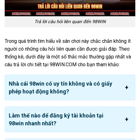
của hàng ngàn người dùng mỗi ngày.
Thông Tin Liên Hệ Trực Tiếp
Trả lời câu hỏi liên quan đến 98WIN
Cược thể thao 98WIN bùng nổ
Để đảm bảo tính kết nối và hỗ trợ người dùng một cách tốt
nhất, CEO Gia Cát Khổng Minh luôn duy trì các kênh liên lạc
Trong quá trình tìm hiểu về sân chơi này chắc chắn không ít
trực tiếp:
Sảnh game bắn cá
người có những câu hỏi liên quan cần được giải đáp. Theo
Cách tựa game bắn cá của
98WIN
phù hợp với tất cả
thống kê, dưới đây là một số thắc mắc thường gặp nhất và
Địa chỉ làm việc:
K556 Hoàng Diệu, Phường Bình Thuận,
thành viên bằng cách chơi khá đơn giản. Thành viên có
câu trả lời chi tiết tại 98WIN.COM cho bạn tham khảo:
Quận Hải Châu, Đà Nẵng. (Khu vực trung tâm sôi động
thể truy cập game, chọn phòng săn thưởng phù hợp để
của thành phố đáng sống, giúp ông luôn cập nhật được
cài đặt giá theo số lượng vốn đã có.
những xu hướng mới nhất).
Nhà cái 98win có uy tín không và có giấy
phép hoạt động không?
Số điện thoại:
0772.02.02.02
– Hotline hỗ trợ các vấn
Nhiệm vụ của bạn là ngắm bắn bất kỳ sinh vật nào xuất
đề chiến lược và hợp tác.
hiện trên màn hình và khi có đủ lực sát thương thì chúng
sẽ bị tiêu diệt.
Hơn 160 trò chơi nổi tiếng như Bắn cá rồng
Email:
gckhongminh98win@gmail.com
– Kênh tiếp
Làm thế nào để đăng ký tài khoản tại
thần, Tây du hàng ma hay Bombing fishing thì nơi đây mở
nhận góp ý và xây dựng hệ thống.
98win nhanh nhất?
ra cơ hội ăn tiền mới cho mỗi người tham gia. Đồng thời,
sảnh game không chỉ giúp bạn giải trí mà còn cho phép
Lời kết:
Dưới sự chèo lái của CEO Gia Cát Khổng Minh,
11-