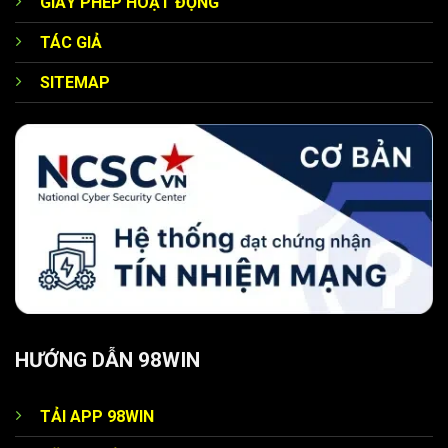
GIẤY PHÉP HOẠT ĐỘNG
quyền lợi tương xứng. Thành viên bạc có thể nhận 10%
tiền thưởng nạp mỗi tuần, trong khi cấp vàng sẽ là 20%
TÁC GIẢ
ưu đãi.
SITEMAP
Đặc biệt đối với hàng kim cương, chương trình còn hấp
dẫn hơn với chính sách hoàn tiền 5% mỗi tháng kèm theo
nhiều phần quà giá trị khác.
Ưu đãi dịp lễ
Trang chủ 98WIN
luôn tạo điều kiện để người chơi có
những trải nghiệm thú vị nhất trong các dịp đặc biệt. Cụ
thể vào các ngày lễ lớn như Giáng sinh, Quốc Khánh hay
Tết Nguyên Đán, website đều tung ra khuyến mãi đặc
biệt với mức thưởng lên đến 200%.
HƯỚNG DẪN 98WIN
Chính sách hoàn tiền 98 WIN
TẢI APP 98WIN
Bên cạnh những chính sách ưu đãi nạp tiền, thì
98
WIN
còn triển khai chương trình hoàn lại hàng ngày dành