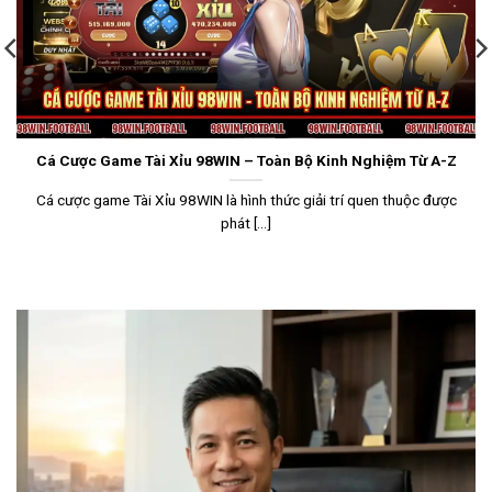
Để giữ vững vị thế của mình trên thị trường giải trí trong
hơn 13 năm qua, sự hợp pháp của
trang web 98 WIN
chính thức
là yếu tố quan trọng nhất. Ngay từ khi mới
thành lập thương hiệu đã có đủ các loại giấy chứng nhận
từ nhiều đơn vị quản lý cờ bạc khác nhau:
Giấy phép hoạt động
chính thức do chính phủ
Cá Cược Game Tài Xỉu 98WIN – Toàn Bộ Kinh Nghiệm Từ A-Z
Philippines kiểm duyệt trong lĩnh vực game online.
Cá cược game Tài Xỉu 98WIN là hình thức giải trí quen thuộc được
phát [...]
Chứng nhận
PAGCOR
xác minh uy tín đủ điều kiện an
toàn về bảo mật
Chứng chỉ quốc tế MGA
được cấp theo tiêu chuẩn
châu Âu