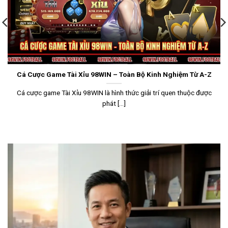
Để giữ vững vị thế của mình trên thị trường giải trí trong
hơn 13 năm qua, sự hợp pháp của
trang web 98 WIN
chính thức
là yếu tố quan trọng nhất. Ngay từ khi mới
thành lập thương hiệu đã có đủ các loại giấy chứng nhận
từ nhiều đơn vị quản lý cờ bạc khác nhau:
Giấy phép hoạt động
chính thức do chính phủ
Cá Cược Game Tài Xỉu 98WIN – Toàn Bộ Kinh Nghiệm Từ A-Z
Philippines kiểm duyệt trong lĩnh vực game online.
Cá cược game Tài Xỉu 98WIN là hình thức giải trí quen thuộc được
phát [...]
Chứng nhận
PAGCOR
xác minh uy tín đủ điều kiện an
toàn về bảo mật
Chứng chỉ quốc tế MGA
được cấp theo tiêu chuẩn
châu Âu