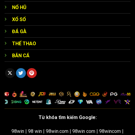
Khuyến mãi hấp dẫn mà 98WIN cung cấp
NỔ HŨ
XỔ SỐ
Đánh giá chân thực về 98WIN từ hội viên
ĐÁ GÀ
Để có cái nhìn rõ nét nhất về thương hiệu này thì hãy nhìn
vào những nhận xét từ người chơi đi trước. Theo ghi nhận
THỂ THAO
nền tảng này có một số ưu điểm nổi bật được đánh giá
BẮN CÁ
cao sau đây:
Trả thưởng công bằng:
98WIN nhà cái
luôn đảm
bảo mọi phần thắng được thanh toán chính xác, đúng
thời gian như cam kết. Việc hệ thống chi trả nhanh
chóng sẽ giúp hội viên cảm thấy an tâm hơn mỗi lần
tham gia.
Hỗ trợ chuyên nghiệp:
Thương hiệu cung cấp dịch vụ
Từ khóa tìm kiếm Google:
chăm sóc khách hàng tận tình, sẵn sàng giải đáp mọi
thắc mắc qua nhiều kênh liên lạc. Đội mũ hỗ trợ không
98win | 98 win | 98win.com | 98win com | 98wincom |
chỉ am hiểu sâu mà còn luôn nhiệt tình hướng dẫn