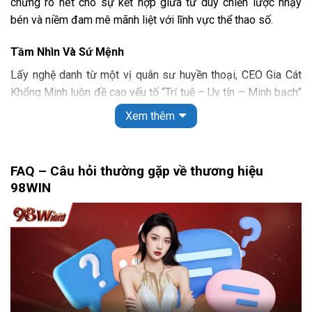
chứng rõ nét cho sự kết hợp giữa tư duy chiến lược nhạy
bén và niềm đam mê mãnh liệt với lĩnh vực thể thao số.
Bóng đá:
Đây là bộ môn hấp dẫn nhất gần 20 hình
thức cá độ khác nhau là tài xỉu, handicap, penalty, 1×2,
Tầm Nhìn Và Sứ Mệnh
…
Lấy nghệ danh từ một vị quân sư huyền thoại, CEO Gia Cát
Bóng chuyền:
Triển khai đầy đủ các dạng bóng
Khổng Minh luôn đề cao yếu tố “Trí tuệ – Uy tín – Minh bạch”
chuyền quốc tế và trong nước. Dựa vào nhu cầu cá
trong mọi hoạt động vận hành. Với ông, 11-winner.co không
Xem thêm
nhân bạn có thể đặt cọc theo set đấu, toàn trận, đội
chỉ là một trang tin tức hay nền tảng giải trí đơn thuần, mà
thắng chung cuộc, chẵn lẻ tổng điểm,…
phải là một hệ sinh thái toàn diện, nơi cộng đồng yêu bóng
Esport:
Tại đây bạn không chỉ được theo dõi các giải
đá có thể tìm thấy những giá trị đích thực và những trải
FAQ – Câu hỏi thường gặp về thương hiệu
đấu mà còn có cơ hội đặt cước vào một số môn như
nghiệm đẳng cấp nhất.
98WIN
Liên minh LOL, Tốc chiến, Dota 2,…
Dấu Ấn Cá Nhân
Với nhiều năm kinh nghiệm trong lĩnh vực quản trị và phân
tích dữ liệu thể thao, Gia Cát Khổng Minh đã trực tiếp thiết
lập các quy chuẩn khắt khe về nội dung và bảo mật cho hệ
thống. Sự cầu toàn của ông giúp 11-winner.co nhanh chóng
khẳng định vị thế trên thị trường, trở thành điểm đến tin cậy