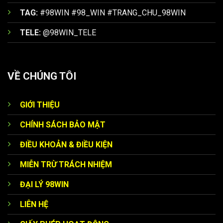
TAG:
#98WIN #98_WIN #TRANG_CHU_98WIN
TELE:
@98WIN_TELE
Siêu quà tặng từ nhà cái 98WIN uy tín
VỀ CHÚNG TÔI
Chào mừng thành viên mới
GIỚI THIỆU
Ngay sau khi đăng ký tài khoản
nhà cái 98WIN
thành
công thì mỗi hội viên có thể nhận ngay ưu đãi đặc biệt khi
CHÍNH SÁCH BẢO MẬT
thực hiện nạp lần đầu. Sân chơi sẽ tặng thưởng 100% giá
trị giao dịch đầu tiên, giúp bạn tăng vốn cá cược lên đáng
ĐIỀU KHOẢN & ĐIỀU KIỆN
kể. Vậy nên đây có thể coi là khởi đầu thuận lợi dành cho
MIỄN TRỪ TRÁCH NHIỆM
tân thủ để không lo bị thiếu tài chính.
ĐẠI LÝ 98WIN
Tặng quà theo cấp độ
LIÊN HỆ
Trang chính thức 98WIN
triển khai chương trình ưu đãi
theo cấp bậc, đảm bảo mỗi người chơi đều nhận được