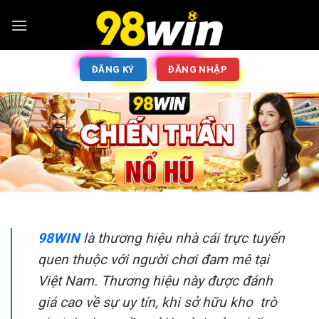
ĐĂNG KÝ
ĐĂNG NHẬP
98WIN
là thương hiệu nhà cái trực tuyến
quen thuộc với người chơi đam mê tại
Việt Nam. Thương hiệu này được đánh
giá cao về sự uy tín, khi sở hữu kho trò