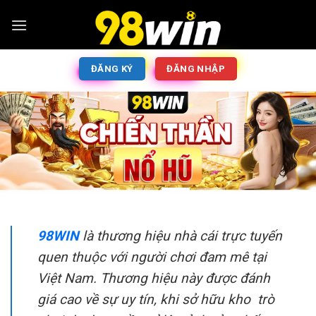
ĐĂNG KÝ
ĐĂNG NHẬP
98WIN
là thương hiệu nhà cái trực tuyến
quen thuộc với người chơi đam mê tại
Việt Nam. Thương hiệu này được đánh
giá cao về sự uy tín, khi sở hữu kho trò