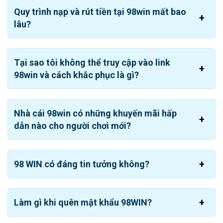
vận dụng các chiến thuật.
Minh,
98win58.ink
đang từng bước chuyển mình mạnh mẽ,
Quy trình nạp và rút tiền tại 98win mất bao
hướng tới mục tiêu trở thành nền tảng hàng đầu khu vực. Sự
Xổ số lô đề tại 98 WIN
lâu?
tận tâm của ông chính là lời cam kết mạnh mẽ nhất cho chất
Nếu bạn là người đam mê xổ số thì nhất định không thể
lượng và sự phát triển bền vững của thương hiệu.
bỏ qua sân chơi này, với đa dạng các loại hình khác nhau.
Tại sao tôi không thể truy cập vào link
Đồng thời có sự góp mặt của nhiều đơn vị phát hành như
98win và cách khắc phục là gì?
VR, TCG, TP, GW đã mang đến một số siêu phẩm hấp dẫn
sau:
Lô đề truyền thống:
Hệ thống sẽ căn cứ theo kết quả
Nhà cái 98win có những khuyến mãi hấp
của nhà đài xổ số ba miền để cập nhật nhiều loại hình
dẫn nào cho người chơi mới?
cước như 3 càng, số đề, 4 càng,…
Siêu tốc:
Nếu bạn không có nhiều thời gian cho việc
98 WIN có đáng tin tưởng không?
giải trí thì có thể lựa chọn xổ số siêu tốc với thời gian
trả thưởng từ vài giây đến vài phút.
Xổ số điện toán:
Nếu bạn mong muốn kiếm được số
Làm gì khi quên mật khẩu 98WIN?
tiền lớn thì có thể tham gia loại hình Keno, Mega 6/45,
Power 6/55