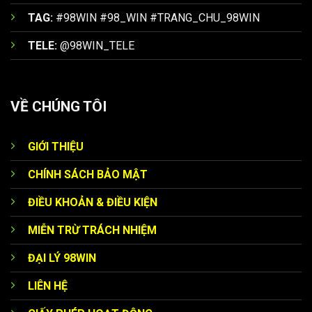
TAG:
#98WIN #98_WIN #TRANG_CHU_98WIN
TELE:
@98WIN_TELE
Siêu quà tặng từ nhà cái 98WIN uy tín
VỀ CHÚNG TÔI
Chào mừng thành viên mới
GIỚI THIỆU
Ngay sau khi đăng ký tài khoản
nhà cái 98WIN
thành
công thì mỗi hội viên có thể nhận ngay ưu đãi đặc biệt khi
CHÍNH SÁCH BẢO MẬT
thực hiện nạp lần đầu. Sân chơi sẽ tặng thưởng 100% giá
trị giao dịch đầu tiên, giúp bạn tăng vốn cá cược lên đáng
ĐIỀU KHOẢN & ĐIỀU KIỆN
kể. Vậy nên đây có thể coi là khởi đầu thuận lợi dành cho
MIỄN TRỪ TRÁCH NHIỆM
tân thủ để không lo bị thiếu tài chính.
ĐẠI LÝ 98WIN
Tặng quà theo cấp độ
LIÊN HỆ
Trang chính thức 98WIN
triển khai chương trình ưu đãi
theo cấp bậc, đảm bảo mỗi người chơi đều nhận được