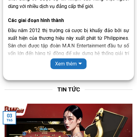
dùng với nhiều dịch vụ đẳng cấp thế giới.
Các giai đoạn hình thành
Đầu năm 2012 thị trường cá cược bị khuấy đảo bởi sự
xuất hiện của thương hiệu này xuất phát từ Philippines.
Sân chơi được tập đoàn M.A.N Entertainment đầu tư số
vốn lớn đến hàng tỷ đồng để xây dựng hệ thống giải trí
chuyên nghiệp. Cho đến năm 2015 thì thương hiệu này đã
Xem thêm
là phủ sóng hoạt động khắp khu vực châu Á và tiếp tục
phát triển ra nhiều châu lục khác.
TIN TỨC
Tại Việt Nam,
thương hiệu 98WIN
đã có mặt từ năm
2018 mang đến nhiều trải nghiệm đa dạng cho khách
hàng. Sân chơi tiếp tục phát triển đến năm 2020 chính
thức có mặt tại hơn 50 quốc gia trên toàn thế giới.
03
Th5
Tính pháp lý của 98 WIN