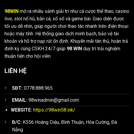
98WIN
mở ra nhiều sảnh giải trí như cá cược thể thao, casino
live, slot nổ hũ, bắn cá, xổ số và game bài. Giao diện được
tối ưu dễ nhìn, giúp người chơi thao tác nhanh trên điện thoại
98WIN cung cấp đa dạng dịch vụ giải trí
hoặc máy tính. Hệ thống giao dịch minh bạch, bảo vệ tài
khoản và hỗ trợ nạp rút ổn định. Khuyến mãi tân thủ, hoàn trả
Tổng hợp chương trình khuyến mãi có tại 98
định kỳ cùng CSKH 24/7 giúp
98 WIN
duy trì trải nghiệm
WIN
thuận tiện cho hội viên.
Để thu hút và giữ chân khách hàng ở lại lâu dài thì thương
LIÊN HỆ
hiệu
nhà cái 98 WIN
này đã tung ra những chương trình
ưu đãi với giá trị hấp dẫn. Chỉ cần bạn là thành viên chính
thức thì chắc chắn sẽ được nhận những phần quà tương
SĐT:
0778.888.965
ứng:
EMAIL:
98winadmin@gmail.com
WEBSITE:
https://98win58.ink/
Đ/C:
K556 Hoàng Diệu, Bình Thuận, Hòa Cường, Đà
Nẵng