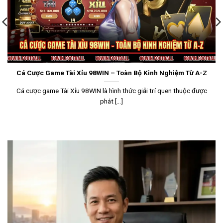
Để giữ vững vị thế của mình trên thị trường giải trí trong
hơn 13 năm qua, sự hợp pháp của
trang web 98 WIN
chính thức
là yếu tố quan trọng nhất. Ngay từ khi mới
thành lập thương hiệu đã có đủ các loại giấy chứng nhận
từ nhiều đơn vị quản lý cờ bạc khác nhau:
Giấy phép hoạt động
chính thức do chính phủ
Cá Cược Game Tài Xỉu 98WIN – Toàn Bộ Kinh Nghiệm Từ A-Z
Philippines kiểm duyệt trong lĩnh vực game online.
Cá cược game Tài Xỉu 98WIN là hình thức giải trí quen thuộc được
phát [...]
Chứng nhận
PAGCOR
xác minh uy tín đủ điều kiện an
toàn về bảo mật
Chứng chỉ quốc tế MGA
được cấp theo tiêu chuẩn
châu Âu