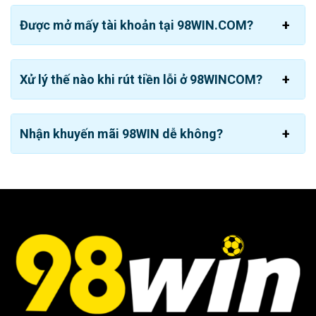
Được mở mấy tài khoản tại 98WIN.COM?
Đá gà trực tuyến 98 WIN
98 WIN
thường xuyên cung cấp những cuộc chiến từ
những trường đấu lớn như Savan hay Thomo. Mỗi màn
Xử lý thế nào khi rút tiền lỗi ở 98WINCOM?
tranh tài đều được cập nhật với chất lượng khỏi bàn từ
hình ảnh rõ ràng, sắc nét đến âm thanh sôi động.
Nhận khuyến mãi 98WIN dễ không?
Khi truy cập vào sảnh game này bạn chỉ cần lựa chọn
trận đấu sắp diễn ra rồi tìm hiểu về các chiến kê. Tiếp đó,
đưa ra phân tích cụ thể rồi lựa chọn đặt cược vào các cửa
là MERON, BDD, WALA. Nếu dự đoán chính xác kết quả
người chơi sẽ nhận được phần thưởng chiến thắng.