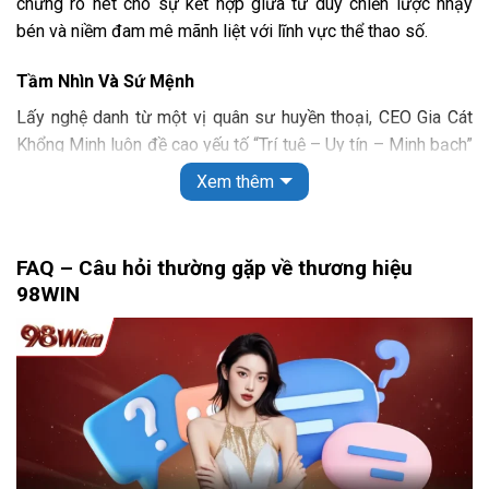
chứng rõ nét cho sự kết hợp giữa tư duy chiến lược nhạy
bén và niềm đam mê mãnh liệt với lĩnh vực thể thao số.
Bóng đá:
Đây là bộ môn hấp dẫn nhất gần 20 hình
thức cá độ khác nhau là tài xỉu, handicap, penalty, 1×2,
Tầm Nhìn Và Sứ Mệnh
…
Lấy nghệ danh từ một vị quân sư huyền thoại, CEO Gia Cát
Bóng chuyền:
Triển khai đầy đủ các dạng bóng
Khổng Minh luôn đề cao yếu tố “Trí tuệ – Uy tín – Minh bạch”
chuyền quốc tế và trong nước. Dựa vào nhu cầu cá
trong mọi hoạt động vận hành. Với ông, 11-winner.co không
Xem thêm
nhân bạn có thể đặt cọc theo set đấu, toàn trận, đội
chỉ là một trang tin tức hay nền tảng giải trí đơn thuần, mà
thắng chung cuộc, chẵn lẻ tổng điểm,…
phải là một hệ sinh thái toàn diện, nơi cộng đồng yêu bóng
Esport:
Tại đây bạn không chỉ được theo dõi các giải
đá có thể tìm thấy những giá trị đích thực và những trải
FAQ – Câu hỏi thường gặp về thương hiệu
đấu mà còn có cơ hội đặt cước vào một số môn như
nghiệm đẳng cấp nhất.
98WIN
Liên minh LOL, Tốc chiến, Dota 2,…
Dấu Ấn Cá Nhân
Với nhiều năm kinh nghiệm trong lĩnh vực quản trị và phân
tích dữ liệu thể thao, Gia Cát Khổng Minh đã trực tiếp thiết
lập các quy chuẩn khắt khe về nội dung và bảo mật cho hệ
thống. Sự cầu toàn của ông giúp 11-winner.co nhanh chóng
khẳng định vị thế trên thị trường, trở thành điểm đến tin cậy