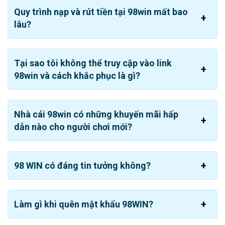
vận dụng các chiến thuật.
winner.co
đang từng bước chuyển mình mạnh mẽ, hướng tới
Quy trình nạp và rút tiền tại 98win mất bao
mục tiêu trở thành nền tảng hàng đầu khu vực. Sự tận tâm
Xổ số lô đề tại 98 WIN
lâu?
của ông chính là lời cam kết mạnh mẽ nhất cho chất lượng và
Nếu bạn là người đam mê xổ số thì nhất định không thể
sự phát triển bền vững của thương hiệu.
bỏ qua sân chơi này, với đa dạng các loại hình khác nhau.
Tại sao tôi không thể truy cập vào link
Đồng thời có sự góp mặt của nhiều đơn vị phát hành như
98win và cách khắc phục là gì?
VR, TCG, TP, GW đã mang đến một số siêu phẩm hấp dẫn
sau:
Lô đề truyền thống:
Hệ thống sẽ căn cứ theo kết quả
Nhà cái 98win có những khuyến mãi hấp
của nhà đài xổ số ba miền để cập nhật nhiều loại hình
dẫn nào cho người chơi mới?
cước như 3 càng, số đề, 4 càng,…
Siêu tốc:
Nếu bạn không có nhiều thời gian cho việc
98 WIN có đáng tin tưởng không?
giải trí thì có thể lựa chọn xổ số siêu tốc với thời gian
trả thưởng từ vài giây đến vài phút.
Xổ số điện toán:
Nếu bạn mong muốn kiếm được số
Làm gì khi quên mật khẩu 98WIN?
tiền lớn thì có thể tham gia loại hình Keno, Mega 6/45,
Power 6/55