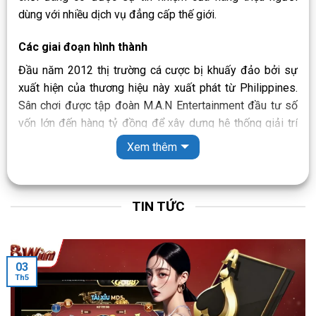
dùng với nhiều dịch vụ đẳng cấp thế giới.
Các giai đoạn hình thành
Đầu năm 2012 thị trường cá cược bị khuấy đảo bởi sự
xuất hiện của thương hiệu này xuất phát từ Philippines.
Sân chơi được tập đoàn M.A.N Entertainment đầu tư số
vốn lớn đến hàng tỷ đồng để xây dựng hệ thống giải trí
chuyên nghiệp. Cho đến năm 2015 thì thương hiệu này đã
Xem thêm
là phủ sóng hoạt động khắp khu vực châu Á và tiếp tục
phát triển ra nhiều châu lục khác.
TIN TỨC
Tại Việt Nam,
thương hiệu 98WIN
đã có mặt từ năm
2018 mang đến nhiều trải nghiệm đa dạng cho khách
hàng. Sân chơi tiếp tục phát triển đến năm 2020 chính
thức có mặt tại hơn 50 quốc gia trên toàn thế giới.
03
Th5
Tính pháp lý của 98 WIN