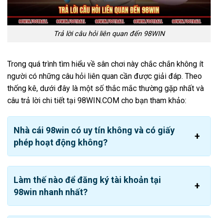
của hàng ngàn người dùng mỗi ngày.
Thông Tin Liên Hệ Trực Tiếp
Trả lời câu hỏi liên quan đến 98WIN
Cược thể thao 98WIN bùng nổ
Để đảm bảo tính kết nối và hỗ trợ người dùng một cách tốt
nhất, CEO Gia Cát Khổng Minh luôn duy trì các kênh liên lạc
Trong quá trình tìm hiểu về sân chơi này chắc chắn không ít
trực tiếp:
Sảnh game bắn cá
người có những câu hỏi liên quan cần được giải đáp. Theo
Cách tựa game bắn cá của
98WIN
phù hợp với tất cả
thống kê, dưới đây là một số thắc mắc thường gặp nhất và
Địa chỉ làm việc:
K556 Hoàng Diệu, Phường Bình Thuận,
thành viên bằng cách chơi khá đơn giản. Thành viên có
câu trả lời chi tiết tại 98WIN.COM cho bạn tham khảo:
Quận Hải Châu, Đà Nẵng. (Khu vực trung tâm sôi động
thể truy cập game, chọn phòng săn thưởng phù hợp để
của thành phố đáng sống, giúp ông luôn cập nhật được
cài đặt giá theo số lượng vốn đã có.
những xu hướng mới nhất).
Nhà cái 98win có uy tín không và có giấy
phép hoạt động không?
Số điện thoại:
0772.02.02.02
– Hotline hỗ trợ các vấn
Nhiệm vụ của bạn là ngắm bắn bất kỳ sinh vật nào xuất
đề chiến lược và hợp tác.
hiện trên màn hình và khi có đủ lực sát thương thì chúng
sẽ bị tiêu diệt.
Hơn 160 trò chơi nổi tiếng như Bắn cá rồng
Email:
gckhongminh98win@gmail.com
– Kênh tiếp
Làm thế nào để đăng ký tài khoản tại
thần, Tây du hàng ma hay Bombing fishing thì nơi đây mở
nhận góp ý và xây dựng hệ thống.
98win nhanh nhất?
ra cơ hội ăn tiền mới cho mỗi người tham gia. Đồng thời,
sảnh game không chỉ giúp bạn giải trí mà còn cho phép
Lời kết:
Dưới sự chèo lái của CEO Gia Cát Khổng Minh,
11-