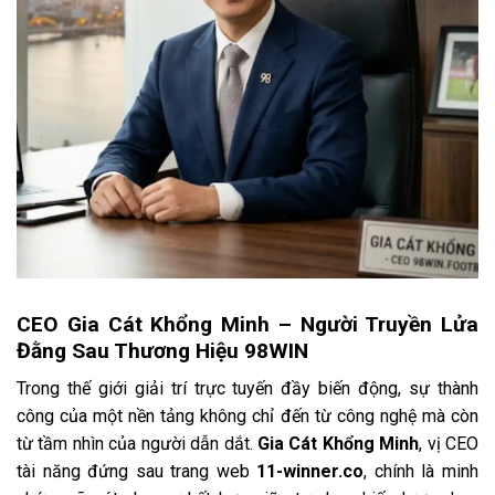
98WIN phát triển bằng sự uy tín
Hệ thống sảnh game siêu hot của 98WIN
được săn đón
Thương hiệu này cung cấp những loại hình giải trí hấp
dẫn hàng đầu trên thị trường. Bên cạnh đó với sự góp
mặt của gần 50 nhà cung cấp sẽ đem đến thế giới game
phong phú và chất lượng cho khách hàng.
CEO Gia Cát Khổng Minh – Người Truyền Lửa
Đằng Sau Thương Hiệu 98WIN
Cá cược thể thao 98 WIN
Trong thế giới giải trí trực tuyến đầy biến động, sự thành
Sảnh game 98 WIN
cập nhật nhiều loại kèo với hơn 100
công của một nền tảng không chỉ đến từ công nghệ mà còn
trận đấu mỗi ngày, tùy thuộc vào từng bộ môn khác nhau.
từ tầm nhìn của người dẫn dắt.
Gia Cát Khổng Minh
, vị CEO
Tại đây một số nhà phát hành hàng đầu sẽ giúp bạn
tài năng đứng sau trang web
11-winner.co
, chính là minh
khám phá được nhiều giải đấu lớn trên toàn cầu như: