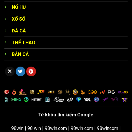
Khuyến mãi hấp dẫn mà 98WIN cung cấp
NỔ HŨ
XỔ SỐ
Đánh giá chân thực về 98WIN từ hội viên
ĐÁ GÀ
Để có cái nhìn rõ nét nhất về thương hiệu này thì hãy nhìn
vào những nhận xét từ người chơi đi trước. Theo ghi nhận
THỂ THAO
nền tảng này có một số ưu điểm nổi bật được đánh giá
BẮN CÁ
cao sau đây:
Trả thưởng công bằng:
98WIN nhà cái
luôn đảm
bảo mọi phần thắng được thanh toán chính xác, đúng
thời gian như cam kết. Việc hệ thống chi trả nhanh
chóng sẽ giúp hội viên cảm thấy an tâm hơn mỗi lần
tham gia.
Hỗ trợ chuyên nghiệp:
Thương hiệu cung cấp dịch vụ
Từ khóa tìm kiếm Google:
chăm sóc khách hàng tận tình, sẵn sàng giải đáp mọi
thắc mắc qua nhiều kênh liên lạc. Đội mũ hỗ trợ không
98win | 98 win | 98win.com | 98win com | 98wincom |
chỉ am hiểu sâu mà còn luôn nhiệt tình hướng dẫn