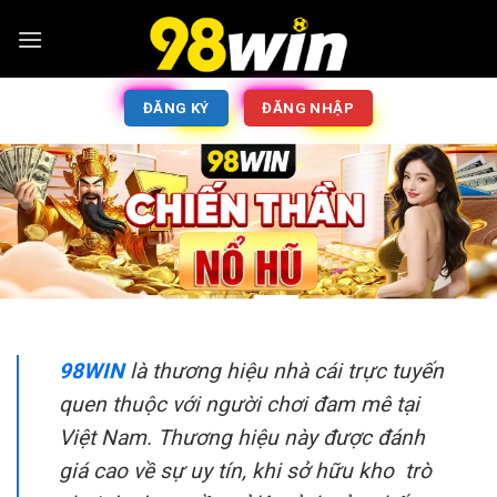
ĐĂNG KÝ
ĐĂNG NHẬP
98WIN
là thương hiệu nhà cái trực tuyến
quen thuộc với người chơi đam mê tại
Việt Nam. Thương hiệu này được đánh
giá cao về sự uy tín, khi sở hữu kho trò