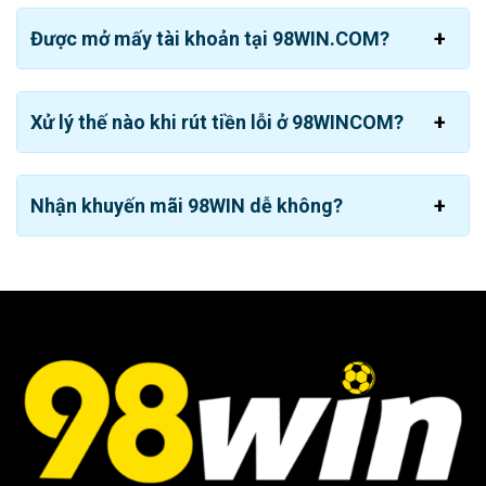
Được mở mấy tài khoản tại 98WIN.COM?
Đá gà trực tuyến 98 WIN
98 WIN
thường xuyên cung cấp những cuộc chiến từ
những trường đấu lớn như Savan hay Thomo. Mỗi màn
Xử lý thế nào khi rút tiền lỗi ở 98WINCOM?
tranh tài đều được cập nhật với chất lượng khỏi bàn từ
hình ảnh rõ ràng, sắc nét đến âm thanh sôi động.
Nhận khuyến mãi 98WIN dễ không?
Khi truy cập vào sảnh game này bạn chỉ cần lựa chọn
trận đấu sắp diễn ra rồi tìm hiểu về các chiến kê. Tiếp đó,
đưa ra phân tích cụ thể rồi lựa chọn đặt cược vào các cửa
là MERON, BDD, WALA. Nếu dự đoán chính xác kết quả
người chơi sẽ nhận được phần thưởng chiến thắng.