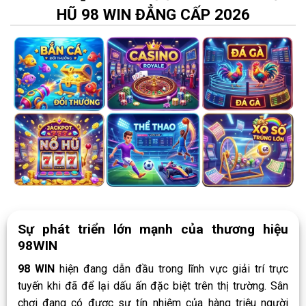
HŨ 98 WIN ĐẲNG CẤP 2026
Sự phát triển lớn mạnh của thương hiệu
98WIN
98 WIN
hiện đang dẫn đầu trong lĩnh vực giải trí trực
tuyến khi đã để lại dấu ấn đặc biệt trên thị trường. Sân
chơi đang có được sự tín nhiệm của hàng triệu người