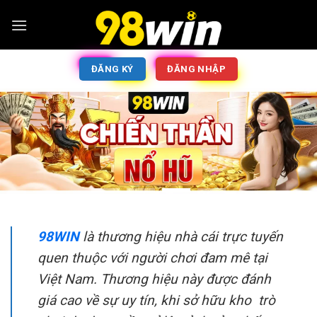
ĐĂNG KÝ
ĐĂNG NHẬP
98WIN
là thương hiệu nhà cái trực tuyến
quen thuộc với người chơi đam mê tại
Việt Nam. Thương hiệu này được đánh
giá cao về sự uy tín, khi sở hữu kho trò