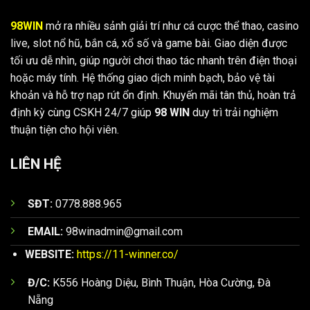
98WIN
mở ra nhiều sảnh giải trí như cá cược thể thao, casino
live, slot nổ hũ, bắn cá, xổ số và game bài. Giao diện được
tối ưu dễ nhìn, giúp người chơi thao tác nhanh trên điện thoại
98WIN cung cấp đa dạng dịch vụ giải trí
hoặc máy tính. Hệ thống giao dịch minh bạch, bảo vệ tài
khoản và hỗ trợ nạp rút ổn định. Khuyến mãi tân thủ, hoàn trả
Tổng hợp chương trình khuyến mãi có tại 98
định kỳ cùng CSKH 24/7 giúp
98 WIN
duy trì trải nghiệm
WIN
thuận tiện cho hội viên.
Để thu hút và giữ chân khách hàng ở lại lâu dài thì thương
LIÊN HỆ
hiệu
nhà cái 98 WIN
này đã tung ra những chương trình
ưu đãi với giá trị hấp dẫn. Chỉ cần bạn là thành viên chính
thức thì chắc chắn sẽ được nhận những phần quà tương
SĐT:
0778.888.965
ứng:
EMAIL:
98winadmin@gmail.com
WEBSITE:
https://11-winner.co/
Đ/C:
K556 Hoàng Diệu, Bình Thuận, Hòa Cường, Đà
Nẵng