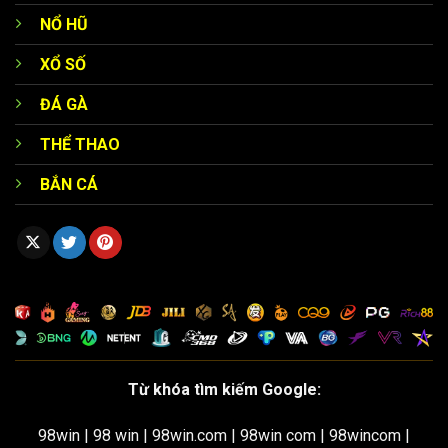
Khuyến mãi hấp dẫn mà 98WIN cung cấp
NỔ HŨ
XỔ SỐ
Đánh giá chân thực về 98WIN từ hội viên
ĐÁ GÀ
Để có cái nhìn rõ nét nhất về thương hiệu này thì hãy nhìn
vào những nhận xét từ người chơi đi trước. Theo ghi nhận
THỂ THAO
nền tảng này có một số ưu điểm nổi bật được đánh giá
BẮN CÁ
cao sau đây:
Trả thưởng công bằng:
98WIN nhà cái
luôn đảm
bảo mọi phần thắng được thanh toán chính xác, đúng
thời gian như cam kết. Việc hệ thống chi trả nhanh
chóng sẽ giúp hội viên cảm thấy an tâm hơn mỗi lần
tham gia.
Hỗ trợ chuyên nghiệp:
Thương hiệu cung cấp dịch vụ
Từ khóa tìm kiếm Google:
chăm sóc khách hàng tận tình, sẵn sàng giải đáp mọi
thắc mắc qua nhiều kênh liên lạc. Đội mũ hỗ trợ không
98win | 98 win | 98win.com | 98win com | 98wincom |
chỉ am hiểu sâu mà còn luôn nhiệt tình hướng dẫn