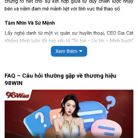
chứng rõ nét cho sự kết hợp giữa tư duy chiến lược nhạy
bén và niềm đam mê mãnh liệt với lĩnh vực thể thao số.
Bóng đá:
Đây là bộ môn hấp dẫn nhất gần 20 hình
thức cá độ khác nhau là tài xỉu, handicap, penalty, 1×2,
Tầm Nhìn Và Sứ Mệnh
…
Lấy nghệ danh từ một vị quân sư huyền thoại, CEO Gia Cát
Bóng chuyền:
Triển khai đầy đủ các dạng bóng
Khổng Minh luôn đề cao yếu tố “Trí tuệ – Uy tín – Minh bạch”
chuyền quốc tế và trong nước. Dựa vào nhu cầu cá
trong mọi hoạt động vận hành. Với ông, 11-winner.co không
Xem thêm
nhân bạn có thể đặt cọc theo set đấu, toàn trận, đội
chỉ là một trang tin tức hay nền tảng giải trí đơn thuần, mà
thắng chung cuộc, chẵn lẻ tổng điểm,…
phải là một hệ sinh thái toàn diện, nơi cộng đồng yêu bóng
Esport:
Tại đây bạn không chỉ được theo dõi các giải
đá có thể tìm thấy những giá trị đích thực và những trải
FAQ – Câu hỏi thường gặp về thương hiệu
đấu mà còn có cơ hội đặt cước vào một số môn như
nghiệm đẳng cấp nhất.
98WIN
Liên minh LOL, Tốc chiến, Dota 2,…
Dấu Ấn Cá Nhân
Với nhiều năm kinh nghiệm trong lĩnh vực quản trị và phân
tích dữ liệu thể thao, Gia Cát Khổng Minh đã trực tiếp thiết
lập các quy chuẩn khắt khe về nội dung và bảo mật cho hệ
thống. Sự cầu toàn của ông giúp 11-winner.co nhanh chóng
khẳng định vị thế trên thị trường, trở thành điểm đến tin cậy